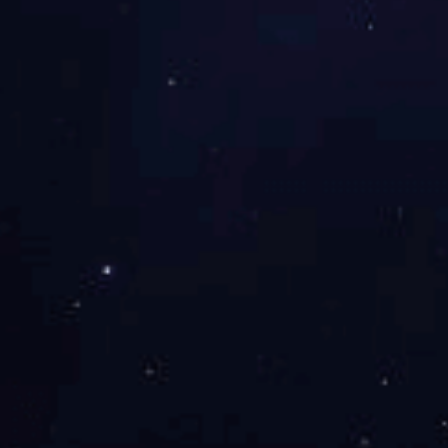
地址：中国·南京市秦淮区国际路199-2号
邮编：210008
电话：025-86632470 、025-83319540