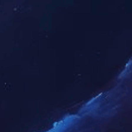
近日，开云官方端网站登录入口-开云online(中国) 召开2026年一季
度经营工作，认真研判当前形势，动员部署下一阶段重点任务。开云官方
online(中国) 领导班子
3月14日上午，开云官方端网站登录入口-开云online(中国) 召开树立
作动员部署会，开云官方端网站登录入口-开云online(中国) 领导班子
记参加会议。公
云online(中国) 举办经营业务专题培训及制度宣贯活动