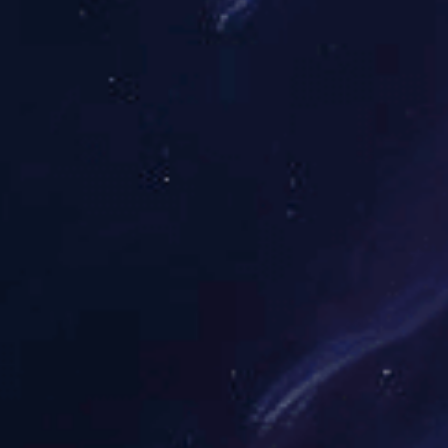
巴基斯坦驻华大使哈什米参观 开云官方端网站登录入口-开云online(中
集团
概况
GROUP PROFILE