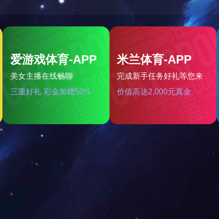
网站登录入口-开云online(中国) 党委召开树立和践行正确政绩观
站登录入口-开云online(中国) 顺利通过合规管理体系认证
站登录入口-开云online(中国) 召开2026年度全面从严治党工作会议
站登录入口-开云online(中国) 召开2026年安委会第一次（扩大
站登录入口-开云online(中国) 党委理论学习中心组开展 2025
网站登录入口-开云online(中国) 成功中标恒瑞创新药产业化基地项目
官方端网站登录入口-开云online(中国) 连中三元
网站登录入口-开云online(中国) 召开建筑企业职务犯罪风险防范警