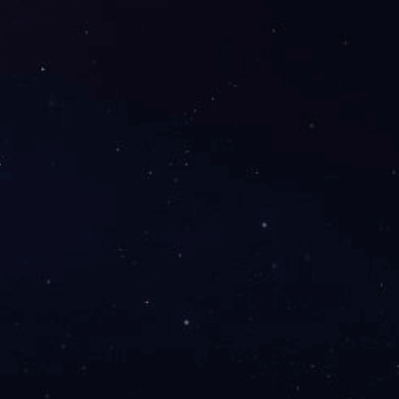
451条
上一页
1
2
3
4
5
6
7
8
9
人力资源
党的建设
信息公开
科技创新
人才战略
党建
信息公开
科技战略
人才招聘
纪检
公示公告
科技进步
教育培训
社会责任
技能培训