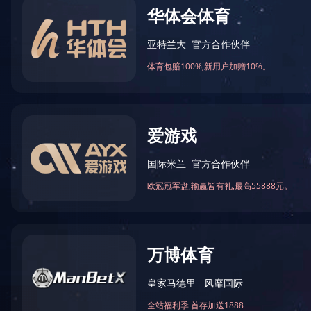
N
开云官方端网站登录入

集团要闻
开云官方端网站
口
ews
动态信息
巴基斯坦驻华
开云官方端网