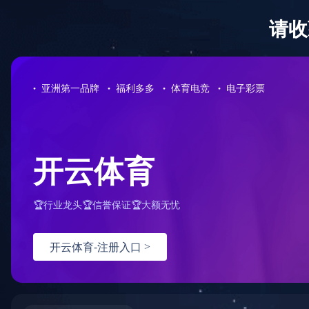
开云官方端网站登录入口

集团概况
集团简介
董事长致辞
管理团队
组织架构
发展历程
集团资质
集团荣誉
战
科技创新
联系我们
科技战略
科技进步
技能培训