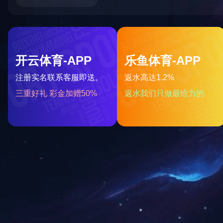
开云官方端
开云官方端网
开云官方端网
开云官方端网
开云官方端网
开云官方端
开门红！开云
开云官方端