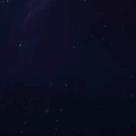
友情链接：
集团概况
开云官方端
业务板块
开云官方端
集团简介
国内工程
网站登录入
网站登录入
董事长致辞
国际工程
口
口
管理团队
投资开发
集团要闻
工会活动
组织架构
动态信息
团委活动
发展历程
集团资质
集团荣誉