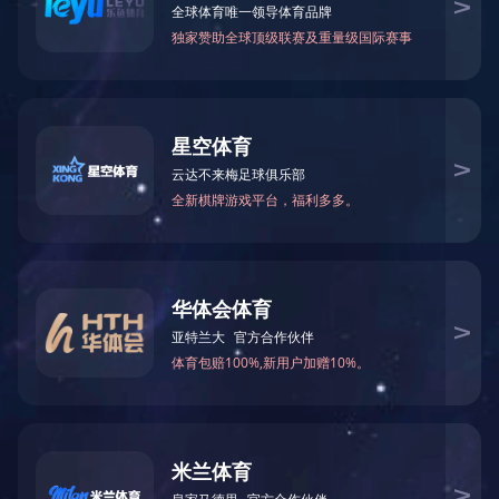
巡察公告
来源: 集团内部
发布时间: 2026-03-09 16:10:41
根据省委第四巡视组联动巡察工作部署
和中江国际集团党
委巡察工作安排，集团党委
第二巡察组于
2026年3月7日-4 月13日，对开云
官方端网站登录入口-开云online(中国) 、中江
国际集团第三建设分公司、江苏省公共工程建
设中心有限公司、江苏省城乡建设投资 有限公
司、中江国际集团海外工程一分公司、中江国
际集团海外工程二分公司、中江国际集团海外
工程三分公司、江苏省海外合作投资有限公
司、江苏省中江海外进出口有限公司、江苏省