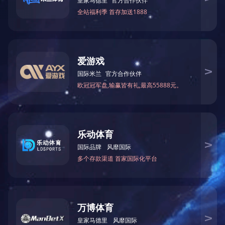
中江恒泰进出口有限公司10家单位党组织开展
防范化解重大风险情况专项巡察。巡察期间，
受理反映以上单位领导班子及其成员、单位其
他干部以及下一级单位主要负责人、相关重点
岗位干部 (含已退休、已调离)问题的来信来电
来访。其他不属于巡察受理范围的信访问题，
将按规定转有关部门处理。信访受理时间为 3
月 7 日-4 月 10 日，邮寄信访件以邮戳日期为
准。欢迎通过以下 方式向巡察组反映：
1. 专门值班电话：19825816597，接听时间
为每日
9:00-17:30；
2.接收短信手机：19825816597；